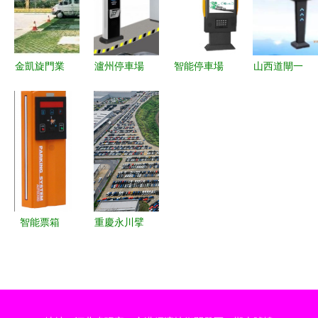
典范
融合
金凱旋門業
瀘州停車場
智能停車場
山西道閘一
門窗加盟連
管理系統核
引領城市停
卡通與車牌
鎖新機遇，
心組件產品
車新生態
識別技術在
攜手全球加
圖鑒 車牌
小區停車場
盟網共筑財
識別道閘、
管理系統中
富未來
擋車桿與無
的應用
人值守收費
道閘門
智能票箱
重慶永川擘
青島、淄博
畫新藍圖
停車場管理
以智聯網聯
的安全防護
賦能，打造
新選擇
西部新能源