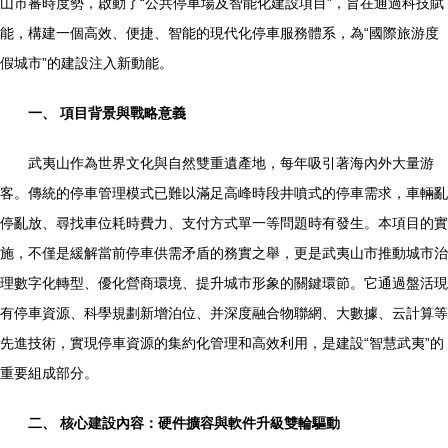
山市審時度勢，啟動了“公共停車場及智能化建設項目”，旨在通過科技賦
能，構建一個高效、便捷、智能的現代化停車服務體系，為“國際旅游度
假城市”的建設注入新動能。
一、 項目背景與戰略意義
武夷山作為世界文化與自然雙重遺產地，每年吸引著海內外大量游
客。傳統的停車管理模式已難以滿足高峰時段井噴式的停車需求，車輛亂
停亂放、尋找車位耗時費力、支付方式單一等問題時有發生。本項目的實
施，不僅是緩解當前停車供需矛盾的務實之舉，更是武夷山市推動城市治
理數字化轉型、優化營商環境、提升城市形象的關鍵環節。它通過盤活現
有停車資源、科學規劃新增泊位、并深度融合物聯網、大數據、云計算等
先進技術，實現停車資源的集約化管理和高效利用，是建設“智慧武夷”的
重要組成部分。
二、 核心建設內容：硬件擴容與軟件升級雙輪驅動