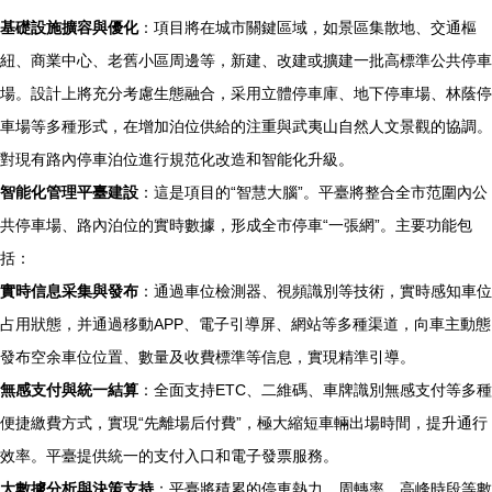
基礎設施擴容與優化
：項目將在城市關鍵區域，如景區集散地、交通樞
紐、商業中心、老舊小區周邊等，新建、改建或擴建一批高標準公共停車
場。設計上將充分考慮生態融合，采用立體停車庫、地下停車場、林蔭停
車場等多種形式，在增加泊位供給的注重與武夷山自然人文景觀的協調。
對現有路內停車泊位進行規范化改造和智能化升級。
智能化管理平臺建設
：這是項目的“智慧大腦”。平臺將整合全市范圍內公
共停車場、路內泊位的實時數據，形成全市停車“一張網”。主要功能包
括：
實時信息采集與發布
：通過車位檢測器、視頻識別等技術，實時感知車位
占用狀態，并通過移動APP、電子引導屏、網站等多種渠道，向車主動態
發布空余車位位置、數量及收費標準等信息，實現精準引導。
無感支付與統一結算
：全面支持ETC、二維碼、車牌識別無感支付等多種
便捷繳費方式，實現“先離場后付費”，極大縮短車輛出場時間，提升通行
效率。平臺提供統一的支付入口和電子發票服務。
大數據分析與決策支持
：平臺將積累的停車熱力、周轉率、高峰時段等數