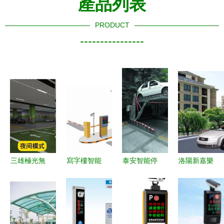
產品列表
PRODUCT
----------------
三雄極光無
寫字樓智能
泰安智能停
洛陽新嘉樂
線智能照明
停車場系統
車場管理解
智能停車場
系統 引領
的核心優勢
決方案 批
系統 門控
智能低碳停
與價值
發供應與價
設備與智慧
車場照明新
格指南
停車的完美